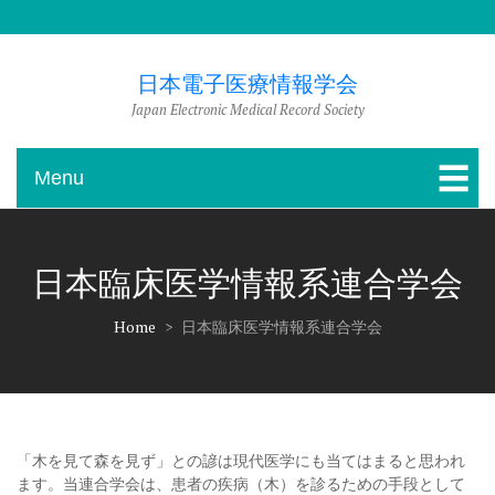
Skip
to
content
日本電子医療情報学会
Japan Electronic Medical Record Society
Menu
日本臨床医学情報系連合学会
Home
>
日本臨床医学情報系連合学会
「木を見て森を見ず」との諺は現代医学にも当てはまると思われ
ます。当連合学会は、患者の疾病（木）を診るための手段として