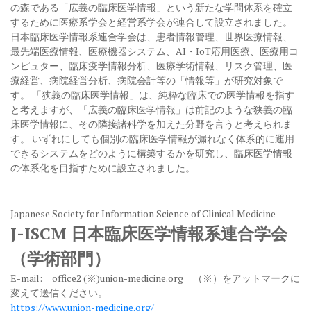
の森である「広義の臨床医学情報」という新たな学問体系を確立
するために医療系学会と経営系学会が連合して設立されました。
日本臨床医学情報系連合学会は、患者情報管理、世界医療情報、
最先端医療情報、医療機器システム、AI・IoT応用医療、医療用コ
ンピュター、臨床疫学情報分析、医療学術情報、リスク管理、医
療経営、病院経営分析、病院会計等の「情報等」が研究対象で
す。 「狭義の臨床医学情報」は、純粋な臨床での医学情報を指す
と考えますが、「広義の臨床医学情報」は前記のような狭義の臨
床医学情報に、その隣接諸科学を加えた分野を言うと考えられま
す。 いずれにしても個別の臨床医学情報が漏れなく体系的に運用
できるシステムをどのように構築するかを研究し、臨床医学情報
の体系化を目指すために設立されました。
Japanese Society for Information Science of Clinical Medicine
J-ISCM 日本臨床医学情報系連合学会
（学術部門）
E-mail: office2 (※)union-medicine.org （※）をアットマークに
変えて送信ください。
https://www.union-medicine.org/